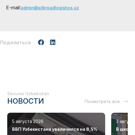
E-mail:
admin@silkroadlogistics.uz
Поделиться
Securex Uzbekistan
НОВОСТИ
Посмотреть все
5 августа 2026
3 август
ВВП Узбекистана увеличился на 8,5%
В школа