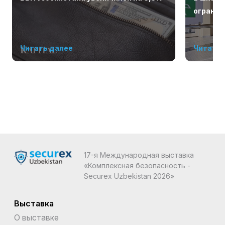
огранич
Читать далее
Читать 
17-я Международная выставка
«Комплексная безопасность -
Securex Uzbekistan 2026»
Выставка
О выставке