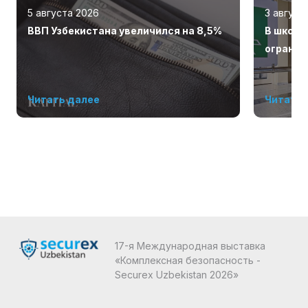
5 августа 2026
3 август
ВВП Узбекистана увеличился на 8,5%
В школа
огранич
Читать далее
Читать 
17-я Международная выставка
«Комплексная безопасность -
Securex Uzbekistan 2026»