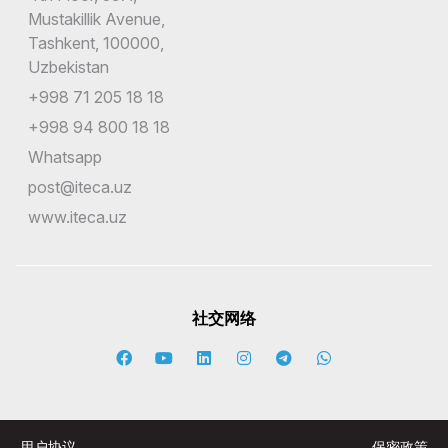
Mustakillik Avenue,
Tashkent, 100000,
Uzbekistan
+998 71 205 18 18
+998 94 800 18 18
Whatsapp
post@iteca.uz
www.iteca.uz
社交网络
用户协议
保密政策