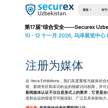
展览
对于
为何参
关于展会
第17届“综合安全——Securex Uzbe
观众简
产品类别
10 - 12 十一月 2026, 乌泽展览中
入境签
参展商名单
参与机
商业计划
工作时
官方支持
注册为媒体
展位预
地点及工作时间
成为赞
世博日报
在 Iteca Exhibitions，我们高度重
展台搭
赞助商
馆、新闻专区和采访机会的独家访问权限，并可
新闻媒体认证不仅仅是形式上的要求，它更是合
货物与
媒体支持
览和会议的报道尽可能深刻、广泛且具有影响力
参展商
活动计划
请注意:
所有媒体代表均需获得认证。