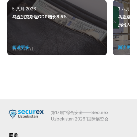
5 八月 2026
3 八月 20
乌兹别克斯坦GDP增长8.5%
乌兹别克
员出入
阅读更多
阅读更多
第17届“综合安全——Securex
Uzbekistan 2026”国际展览会
展览