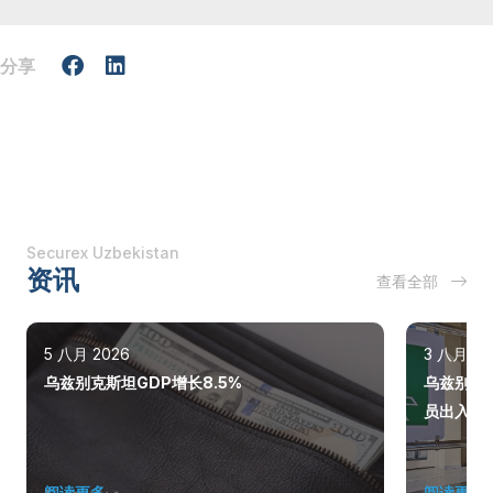
分享
Securex Uzbekistan
资讯
查看全部
5 八月 2026
3 八月 20
乌兹别克斯坦GDP增长8.5%
乌兹别克
员出入
阅读更多
阅读更多