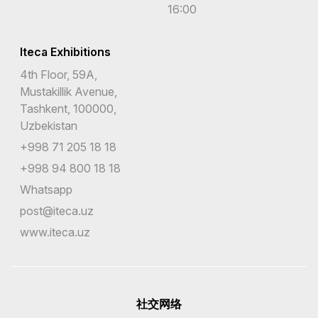
16:00
Iteca Exhibitions
4th Floor, 59A,
Mustakillik Avenue,
Tashkent, 100000,
Uzbekistan
+998 71 205 18 18
+998 94 800 18 18
Whatsapp
post@iteca.uz
www.iteca.uz
社交网络