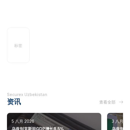
标签
Securex Uzbekistan
资讯
查看全部
5 八月 2026
3 八月 20
乌兹别克斯坦GDP增长8.5%
乌兹别克