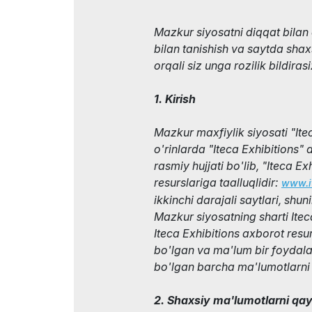
ishtirok e
Doing Business in
Uzbekistan
Mazkur siyosatni diqqat bilan 
Rasmiy a
bilan tanishish va saytda shax
Ko`rgazma natijalari
orqali siz unga rozilik bildirasi
Rasmiy katalog
1. Kirish
Mazkur maxfiylik siyosati "Ite
o'rinlarda "Iteca Exhibitions" 
rasmiy hujjati bo'lib, "Iteca E
resurslariga taalluqlidir:
www.it
ikkinchi darajali saytlari, sh
Mazkur siyosatning sharti Ite
Iteca Exhibitions axborot resu
bo'lgan va ma'lum bir foydala
bo'lgan barcha ma'lumotlarni
2. Shaxsiy ma'lumotlarni qa