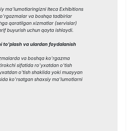
iy ma'lumotlaringizni Iteca Exhibitions
ko'rgazmalar va boshqa tadbirlar
shga qaratilgan xizmatlar (servislar)
hrif buyurish uchun qayta ishlaydi.
i to'plash va ulardan foydalanish
gazmalarda va boshqa ko'rgazma
tirokchi sifatida ro'yxatdan o'tish
'yxatdan o'tish shaklida yoki muayyan
sida ko'rsatgan shaxsiy ma'lumotlarni
;