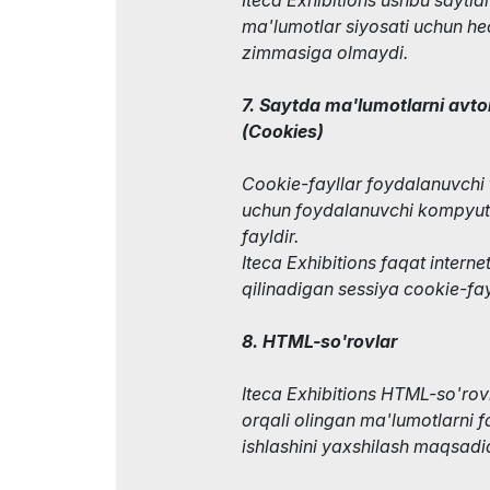
ma'lumotlar siyosati uchun he
zimmasiga olmaydi.
7. Saytda ma'lumotlarni avto
(Сookies)
Cookie-fayllar foydalanuvchi
uchun foydalanuvchi kompyute
fayldir.
Iteca Exhibitions faqat inter
qilinadigan sessiya cookie-fa
8. HTML-so'rovlar
Iteca Exhibitions HTML-so'rovi
orqali olingan ma'lumotlarni f
ishlashini yaxshilash maqsadi