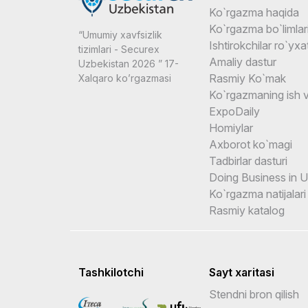
Ko`rgazma haqida
Ko`rgazma bo`limlar
“Umumiy xavfsizlik
Ishtirokchilar ro`yxat
tizimlari - Securex
Amaliy dastur
Uzbekistan 2026 ” 17-
Rasmiy Ko`mak
Xalqaro ko’rgazmasi
Ko`rgazmaning ish v
ExpoDaily
Homiylar
Axborot ko`magi
Tadbirlar dasturi
Doing Business in 
Ko`rgazma natijalari
Rasmiy katalog
Tashkilotchi
Sayt xaritasi
Stendni bron qilish