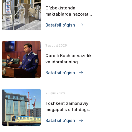
O‘zbekistonda
maktablarda nazorat-
o‘tkazish punktlari joriy
Batafsil o'qish
qilinadi va chet
elliklarning kirishi
cheklanadi
3 avgust 2026
Qurolli Kuchlar vazirlik
va idoralarining
muvofiqlashtiruvchi
Batafsil o'qish
kengashining yig‘ilishi
bo‘lib o‘tdi
28 iyul 2026
Toshkent zamonaviy
megapolis sifatidagi
mavqeini
Batafsil o'qish
mustahkamlamoqda