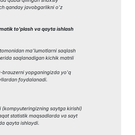
ch qanday javobgarlikni o'z
matik to'plash va qayta ishlash
 tomonidan ma'lumotlarni saqlash
rida saqlanadigan kichik matnli
net-brauzerni yopganingizda yo'q
yllardan foydalanadi.
 (kompyuteringizning saytga kirishi)
aqat statistik maqsadlarda va sayt
da qayta ishlaydi.