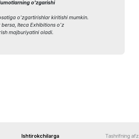
lumotlarning o'zgarishi
osatiga o'zgartirishlar kiritishi mumkin.
y bersa, Iteca Exhibitions o'z
sh majburiyatini oladi.
Ishtirokchilarga
Tashrifning afza