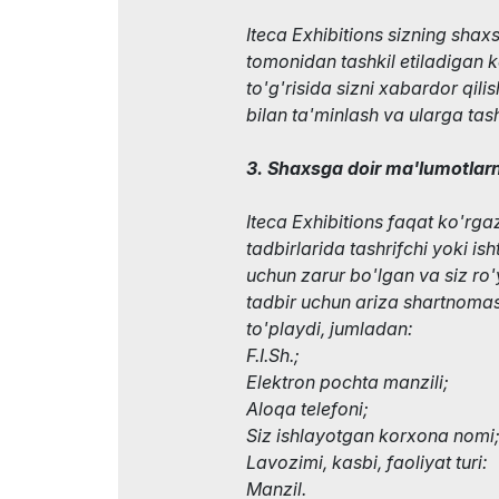
Iteca Exhibitions sizning shaxs
tomonidan tashkil etiladigan 
to'g'risida sizni xabardor qili
bilan ta'minlash va ularga tas
3. Shaxsga doir ma'lumotlarn
Iteca Exhibitions faqat ko'r
tadbirlarida tashrifchi yoki ish
uchun zarur bo'lgan va siz ro
tadbir uchun ariza shartnoma
to'playdi, jumladan:
F.I.Sh.;
Elektron pochta manzili;
Aloqa telefoni;
Siz ishlayotgan korxona nomi
Lavozimi, kasbi, faoliyat turi:
Manzil.