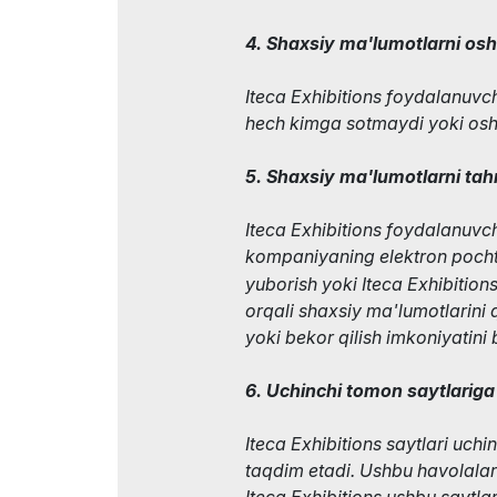
4. Shaxsiy ma'lumotlarni oshk
Iteca Exhibitions foydalanuvc
hech kimga sotmaydi yoki osh
5. Shaxsiy ma'lumotlarni tahr
Iteca Exhibitions foydalanuvc
kompaniyaning elektron poch
yuborish yoki Iteca Exhibition
orqali shaxsiy ma'lumotlarini q
yoki bekor qilish imkoniyatini 
6. Uchinchi tomon saytlariga
Iteca Exhibitions saytlari uch
taqdim etadi. Ushbu havolala
Iteca Exhibitions ushbu saytla