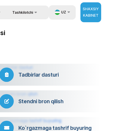
SHAXSIY
UZ
Tashkilotchi
KABINET
Qayta aloqa
ida ma`lumot
EN
si
Aloqa
zib berish.
RU
Tashkilotchilar haqida
ZH
erator
Tadbirlar dasturi
Stendni bron qilish
Ko`rgazmaga tashrif buyuring