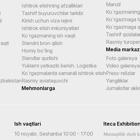
Manzil
Ishtirok etishning afzalliklari
Ko`rgazmaning 
i
Tashrif buyuruvchilar tarkibi
Ko`rgazmaga ta
i
Kirish uchun viza rejimi
Ko`rgazmaga q
Ishtirok etish imkoniyatlari
Tashrif qoidalar
Ko`rgazmaning ish vaqti
Rasmiy turoper
aqti
Stendni bron qilish
Media markaz
Homiy bo'ling
Stendlar qurilishi
Foto galereya
Yuklarni yetkazib berish. Logistika
Video galereya
Ko`rgazmalarda samarali ishtirok etish
Press-relizlar
Uzbekistan
Rasmiy aviataşuvchi
Yangiliklar
Mehmonlarga
Jurnalistlar akk
Ish vaqtlari
Iteca Exhibitio
10 noyabr, Seshanba 10:00 - 17:00
Mustaqillik shoh k