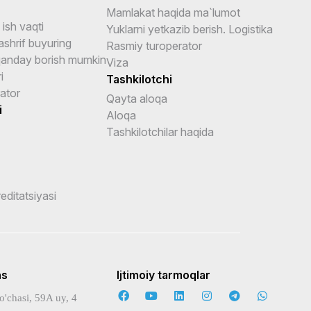
Mamlakat haqida ma`lumot
ish vaqti
Yuklarni yetkazib berish. Logistika
shrif buyuring
Rasmiy turoperator
anday borish mumkin
Viza
i
Tashkilotchi
ator
Qayta aloqa
i
Aloqa
Tashkilotchilar haqida
reditatsiyasi
ns
Ijtimoiy tarmoqlar
o'chasi, 59A uy, 4