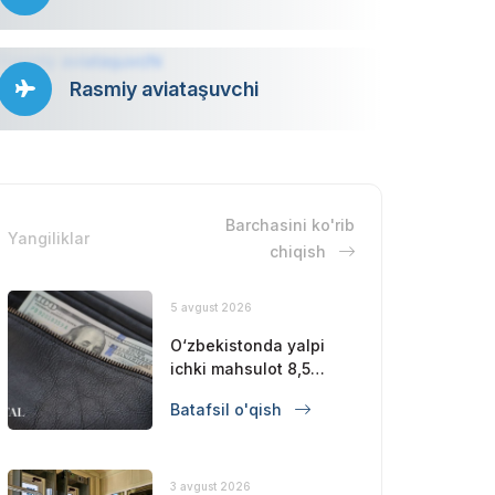
Rasmiy aviataşuvchi
Barchasini ko'rib
Yangiliklar
chiqish
5 avgust 2026
O‘zbekistonda yalpi
ichki mahsulot 8,5
foizga oshdi
Batafsil o'qish
3 avgust 2026