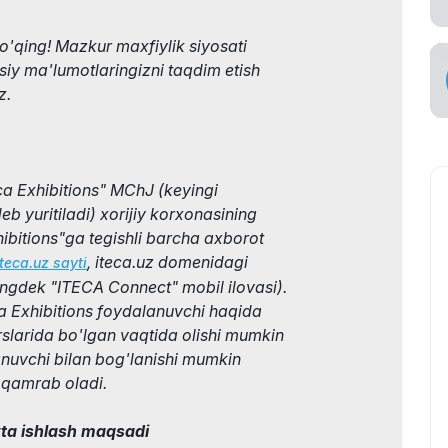
tish
o'qing! Mazkur maxfiylik siyosati
viataşuvchi
siy ma'lumotlaringizni taqdim etish
z.
ca Exhibitions" MChJ (keyingi
deb yuritiladi) xorijiy korxonasining
xhibitions"ga tegishli barcha axborot
, iteca.uz domenidagi
eca.uz sayti
uningdek "ITECA Connect" mobil ilovasi).
ca Exhibitions foydalanuvchi haqida
rslarida bo'lgan vaqtida olishi mumkin
nuvchi bilan bog'lanishi mumkin
 qamrab oladi.
yta ishlash maqsadi