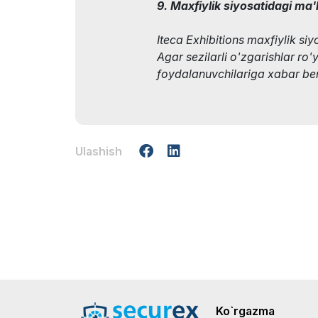
9. Maxfiylik siyosatidagi ma'
Iteca Exhibitions maxfiylik siy
Agar sezilarli o'zgarishlar ro'
foydalanuvchilariga xabar beri
Ulashish
Ko`rgazma