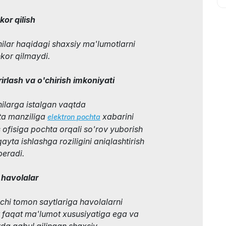
or qilish
hilar haqidagi shaxsiy ma'lumotlarni
kor qilmaydi.
irlash va o'chirish imkoniyati
hilarga istalgan vaqtda
ta manziliga
xabarini
elektron pochta
s ofisiga pochta orqali so'rov yuborish
ayta ishlashga roziligini aniqlashtirish
beradi.
 havolalar
inchi tomon saytlariga havolalarni
r faqat ma'lumot xususiyatiga ega va
rda qabul qilingan shaxsiy