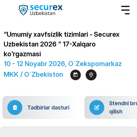
“Umumiy xavfsizlik tizimlari - Securex
Uzbekistan 2026 ” 17-Xalqaro
ko’rgazmasi
10 - 12 Noyabr 2026, O`zekspomarkaz
MKK / O`zbekiston
Stendni br
Tadbirlar dasturi
qilish