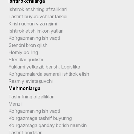
Ishtirokchilarga
Ishtirok etishning afzalliklari
Tashrif buyuruvchilar tarkibi
Kirish uchun viza rejimi
Ishtirok etish imkoniyatlari
Ko`rgazmaning ish vaqti
Stendni bron qilish
Homiy bo'ling
Stendlar qurilishi
Yuklarni yetkazib berish. Logistika
Ko`rgazmalarda samarali ishtirok etish
Rasmiy aviataşuvchi
Mehmonlarga
Tashrifning afzalliklari
Manzil
Ko`rgazmaning ish vaqti
Ko`rgazmaga tashrif buyuring
Ko`rgazmaga qanday borish mumkin
Tashrif qoidalari