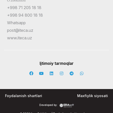
O'zbekiston
+998 71 205 18 18
+998 94 800 18 18
Whatsapp
post@iteca.uz
www.iteca.uz
Ijtimoiy tarmoqlar
Foydalanish shartlari
Maxfiylik siyosati
Developed by: