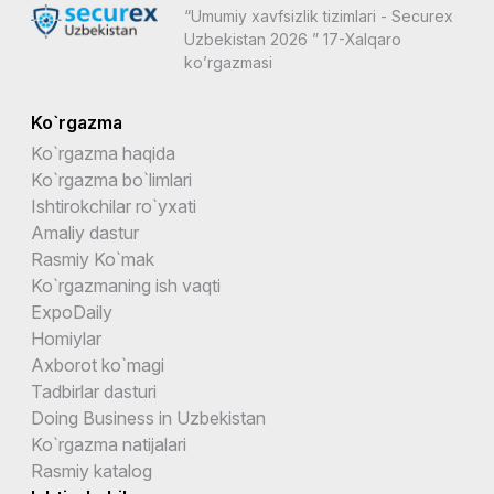
“Umumiy xavfsizlik tizimlari - Securex
Uzbekistan 2026 ” 17-Xalqaro
ko’rgazmasi
Ko`rgazma
Ko`rgazma haqida
Ko`rgazma bo`limlari
Ishtirokchilar ro`yxati
Amaliy dastur
Rasmiy Ko`mak
Ko`rgazmaning ish vaqti
ExpoDaily
Homiylar
Axborot ko`magi
Tadbirlar dasturi
Doing Business in Uzbekistan
Ko`rgazma natijalari
Rasmiy katalog