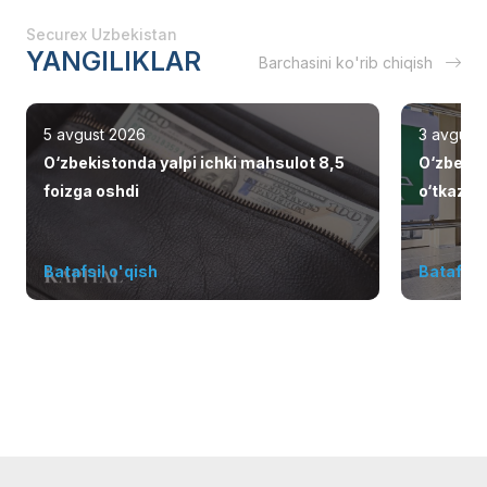
Securex Uzbekistan
YANGILIKLAR
Barchasini ko'rib chiqish
5 avgust 2026
3 avgust
O‘zbekistonda yalpi ichki mahsulot 8,5
O‘zbekis
foizga oshdi
o‘tkazish
elliklarn
Batafsil o'qish
Batafsil 