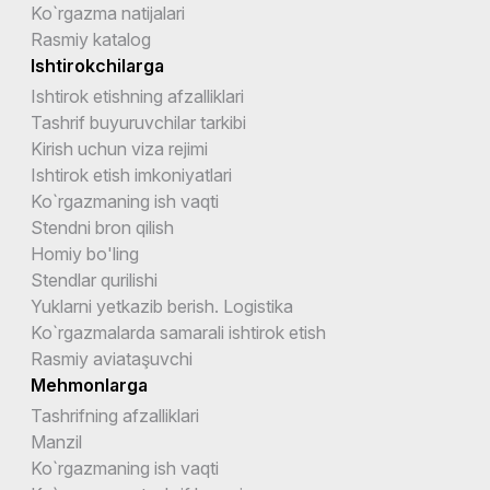
Ko`rgazma natijalari
Rasmiy katalog
Ishtirokchilarga
Ishtirok etishning afzalliklari
Tashrif buyuruvchilar tarkibi
Kirish uchun viza rejimi
Ishtirok etish imkoniyatlari
Ko`rgazmaning ish vaqti
Stendni bron qilish
Homiy bo'ling
Stendlar qurilishi
Yuklarni yetkazib berish. Logistika
Ko`rgazmalarda samarali ishtirok etish
Rasmiy aviataşuvchi
Mehmonlarga
Tashrifning afzalliklari
Manzil
Ko`rgazmaning ish vaqti