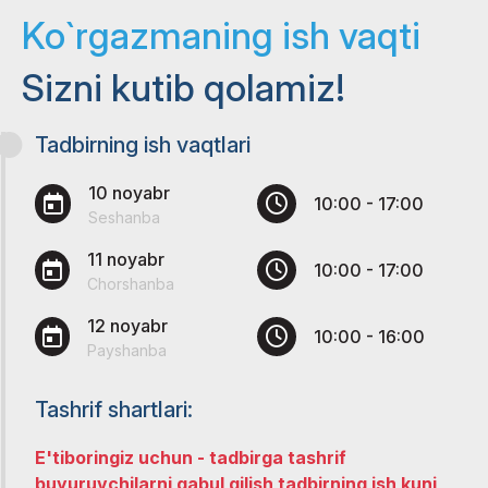
Ko`rgazmaning ish vaqti
Sizni kutib qolamiz!
Tadbirning ish vaqtlari
10 noyabr
10:00 - 17:00
Seshanba
11 noyabr
10:00 - 17:00
Chorshanba
12 noyabr
10:00 - 16:00
Payshanba
Tashrif shartlari:
E'tiboringiz uchun - tadbirga tashrif
buyuruvchilarni qabul qilish tadbirning ish kuni