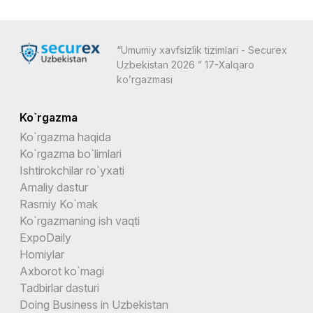
“Umumiy xavfsizlik tizimlari - Securex
Uzbekistan 2026 ” 17-Xalqaro
ko’rgazmasi
Ko`rgazma
Ko`rgazma haqida
Ko`rgazma bo`limlari
Ishtirokchilar ro`yxati
Amaliy dastur
Rasmiy Ko`mak
Ko`rgazmaning ish vaqti
ExpoDaily
Homiylar
Axborot ko`magi
Tadbirlar dasturi
Doing Business in Uzbekistan