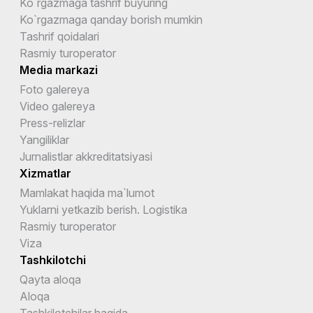
Ko`rgazmaga tashrif buyuring
Ko`rgazmaga qanday borish mumkin
Tashrif qoidalari
Rasmiy turoperator
Media markazi
Foto galereya
Video galereya
Press-relizlar
Yangiliklar
Jurnalistlar akkreditatsiyasi
Xizmatlar
Mamlakat haqida ma`lumot
Yuklarni yetkazib berish. Logistika
Rasmiy turoperator
Viza
Tashkilotchi
Qayta aloqa
Aloqa
Tashkilotchilar haqida