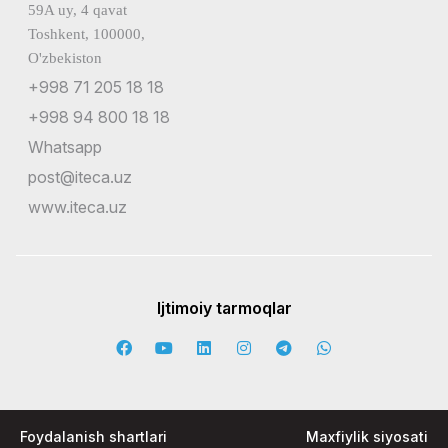
59A uy, 4 qavat
Toshkent, 100000,
O'zbekiston
+998 71 205 18 18
+998 94 800 18 18
Whatsapp
post@iteca.uz
www.iteca.uz
Ijtimoiy tarmoqlar
Foydalanish shartlari
Maxfiylik siyosati