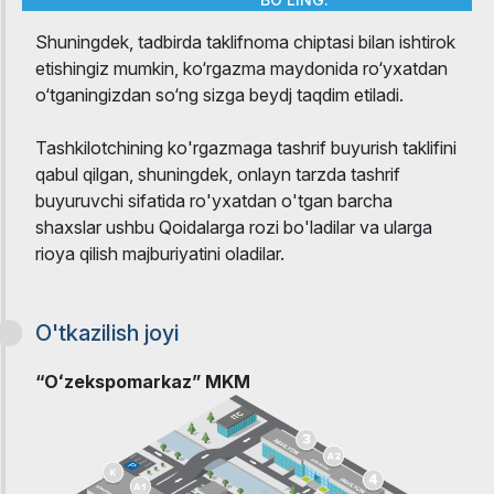
Shuningdek, tadbirda taklifnoma chiptasi bilan ishtirok
etishingiz mumkin, ko‘rgazma maydonida ro‘yxatdan
o‘tganingizdan so‘ng sizga beydj taqdim etiladi.
Tashkilotchining ko'rgazmaga tashrif buyurish taklifini
qabul qilgan, shuningdek, onlayn tarzda tashrif
buyuruvchi sifatida ro'yxatdan o'tgan barcha
shaxslar ushbu Qoidalarga rozi bo'ladilar va ularga
rioya qilish majburiyatini oladilar.
O'tkazilish joyi
“Oʻzekspomarkaz” MKM