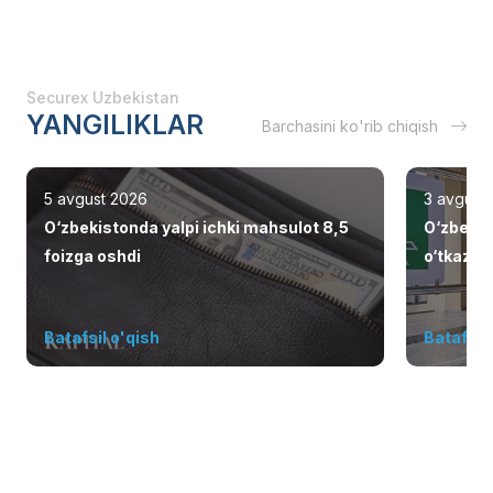
Securex Uzbekistan
YANGILIKLAR
Barchasini ko'rib chiqish
5 avgust 2026
3 avgust
O‘zbekistonda yalpi ichki mahsulot 8,5
O‘zbekis
foizga oshdi
o‘tkazish
elliklarn
Batafsil o'qish
Batafsil 