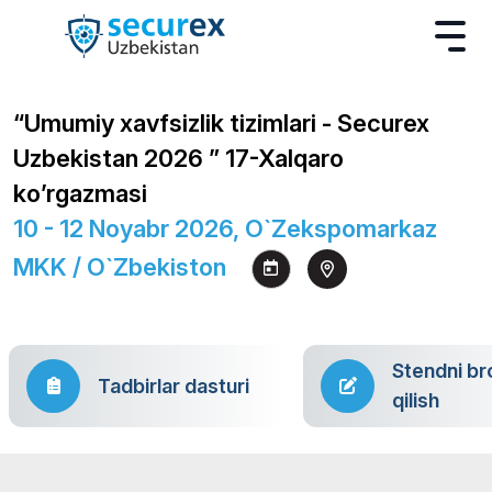
“Umumiy xavfsizlik tizimlari - Securex
Uzbekistan 2026 ” 17-Xalqaro
ko’rgazmasi
10 - 12 Noyabr 2026, O`zekspomarkaz
MKK / O`zbekiston
Stendni br
Tadbirlar dasturi
qilish