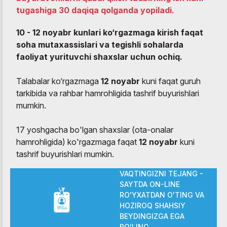
tugashiga 30 daqiqa qolganda yopiladi.
10 - 12 noyabr kunlari ko‘rgazmaga kirish faqat
soha mutaxassislari va tegishli sohalarda
faoliyat yurituvchi shaxslar uchun ochiq.
Talabalar ko‘rgazmaga
12 noyabr
kuni faqat guruh
tarkibida va rahbar hamrohligida tashrif buyurishlari
mumkin.
17 yoshgacha bo'lgan shaxslar (ota-onalar
hamrohligida) ko'rgazmaga faqat
12 noyabr
kuni
tashrif buyurishlari mumkin.
VAQTINGIZNI TEJANG -
SAYTDA ON-LINE
RO'YXATDAN O'TING VA
HOZIROQ SHAHSIY
BEYDINGIZGA EGA
BO'LING.