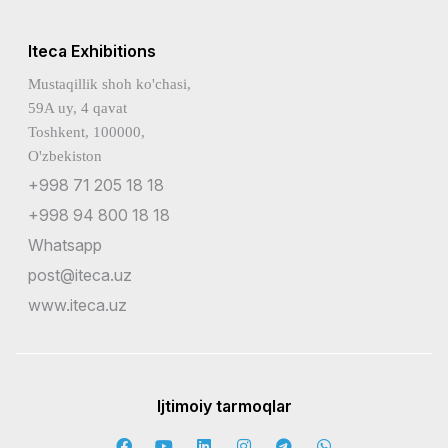
Iteca Exhibitions
Mustaqillik shoh ko'chasi,
59A uy, 4 qavat
Toshkent, 100000,
O'zbekiston
+998 71 205 18 18
+998 94 800 18 18
Whatsapp
post@iteca.uz
www.iteca.uz
Ijtimoiy tarmoqlar