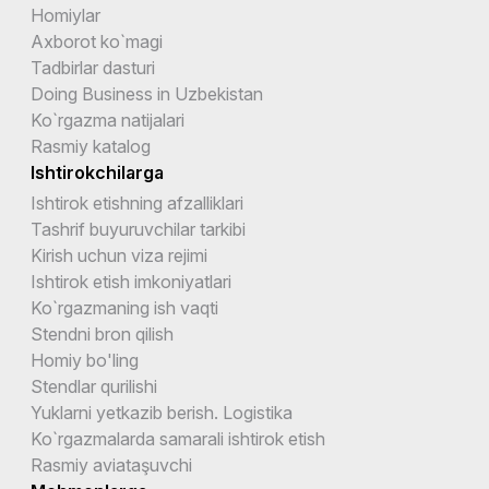
Homiylar
Axborot ko`magi
Tadbirlar dasturi
Doing Business in Uzbekistan
Ko`rgazma natijalari
Rasmiy katalog
Ishtirokchilarga
Ishtirok etishning afzalliklari
Tashrif buyuruvchilar tarkibi
Kirish uchun viza rejimi
Ishtirok etish imkoniyatlari
Ko`rgazmaning ish vaqti
Stendni bron qilish
Homiy bo'ling
Stendlar qurilishi
Yuklarni yetkazib berish. Logistika
Ko`rgazmalarda samarali ishtirok etish
Rasmiy aviataşuvchi