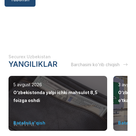
Securex Uzbekistan
YANGILIKLAR
Barchasini ko'rib chiqish
5 avgust 2026
3 avgust
O‘zbekistonda yalpi ichki mahsulot 8,5
O‘zbeki
foizga oshdi
o‘tkazis
elliklar
Batafsil o'qish
Batafsil