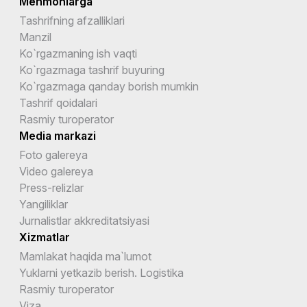
Mehmonlarga
Tashrifning afzalliklari
Manzil
Ko`rgazmaning ish vaqti
Ko`rgazmaga tashrif buyuring
Ko`rgazmaga qanday borish mumkin
Tashrif qoidalari
Rasmiy turoperator
Media markazi
Foto galereya
Video galereya
Press-relizlar
Yangiliklar
Jurnalistlar akkreditatsiyasi
Xizmatlar
Mamlakat haqida ma`lumot
Yuklarni yetkazib berish. Logistika
Rasmiy turoperator
Viza