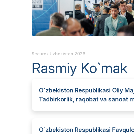
ishtirok e
Doing Business in
Uzbekistan
Rasmiy a
Ko`rgazma natijalari
Rasmiy katalog
Securex Uzbekistan 2026
Rasmiy Ko`mak
O`zbekiston Respublikasi Oliy Maj
Tadbirkorlik, raqobat va sanoat m
O`zbekiston Respublikasi Favqulod