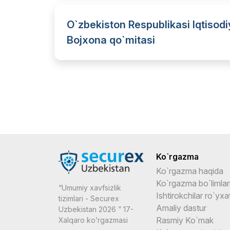
O`zbekiston Respublikasi Iqtisodiy
Bojxona qo`mitasi
Ko`rgazma
Ko`rgazma haqida
Ko`rgazma bo`limlar
“Umumiy xavfsizlik
Ishtirokchilar ro`yxat
tizimlari - Securex
Amaliy dastur
Uzbekistan 2026 ” 17-
Rasmiy Ko`mak
Xalqaro ko’rgazmasi