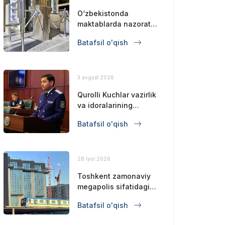
O‘zbekistonda
maktablarda nazorat-
o‘tkazish punktlari joriy
Batafsil o'qish
qilinadi va chet
elliklarning kirishi
cheklanadi
3 avgust 2026
Qurolli Kuchlar vazirlik
va idoralarining
muvofiqlashtiruvchi
Batafsil o'qish
kengashining yig‘ilishi
bo‘lib o‘tdi
28 iyul 2026
Toshkent zamonaviy
megapolis sifatidagi
mavqeini
Batafsil o'qish
mustahkamlamoqda