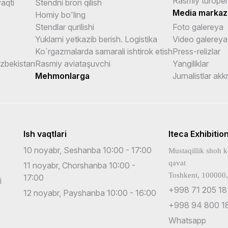
Rasmiy turoper
aqti
Stendni bron qilish
Media markaz
Homiy bo'ling
Stendlar qurilishi
Foto galereya
Yuklarni yetkazib berish. Logistika
Video galereya
Ko`rgazmalarda samarali ishtirok etish
Press-relizlar
Uzbekistan
Rasmiy aviataşuvchi
Yangiliklar
Mehmonlarga
Jurnalistlar akk
Ish vaqtlari
Iteca Exhibitio
10 noyabr, Seshanba 10:00 - 17:00
Mustaqillik shoh k
qavat
11 noyabr, Chorshanba 10:00 -
Toshkent, 100000,
17:00
i
+998 71 205 18
12 noyabr, Payshanba 10:00 - 16:00
+998 94 800 18
Whatsapp