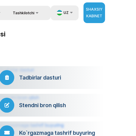
SHAXSIY
UZ
Tashkilotchi
KABINET
Qayta aloqa
ida ma`lumot
EN
si
Aloqa
zib berish.
RU
Tashkilotchilar haqida
ZH
erator
Tadbirlar dasturi
Stendni bron qilish
Ko`rgazmaga tashrif buyuring