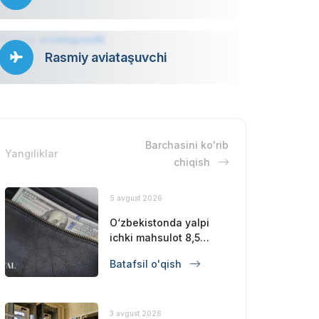
Rasmiy aviataşuvchi
Barchasini ko'rib
Yangiliklar
chiqish
5 avgust 2026
O‘zbekistonda yalpi
ichki mahsulot 8,5
foizga oshdi
Batafsil o'qish
3 avgust 2026