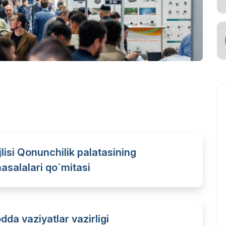
tish
viataşuvchi
lisi Qonunchilik palatasining
asalalari qo`mitasi
da vaziyatlar vazirligi