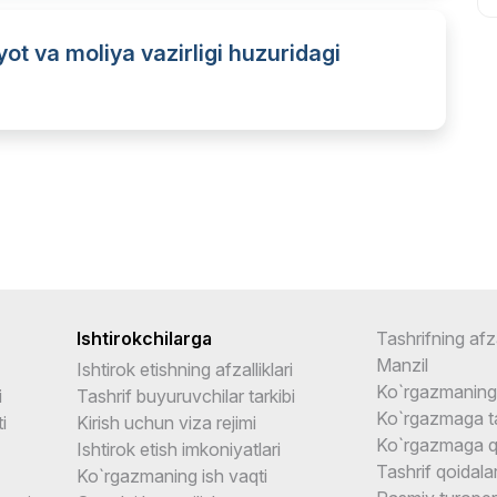
ot va moliya vazirligi huzuridagi
Ishtirokchilarga
Tashrifning afza
Manzil
Ishtirok etishning afzalliklari
Ko`rgazmaning 
i
Tashrif buyuruvchilar tarkibi
Ko`rgazmaga ta
i
Kirish uchun viza rejimi
Ko`rgazmaga q
Ishtirok etish imkoniyatlari
Tashrif qoidalar
Ko`rgazmaning ish vaqti