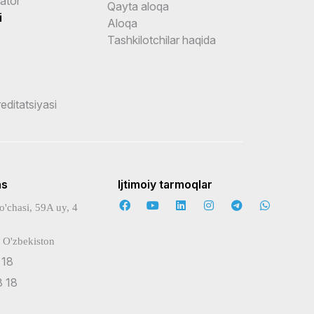
ator
Qayta aloqa
i
Aloqa
Tashkilotchilar haqida
reditatsiyasi
ns
Ijtimoiy tarmoqlar
o'chasi, 59A uy, 4
 O'zbekiston
 18
 18