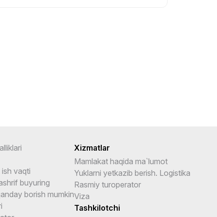
lliklari
Xizmatlar
Mamlakat haqida ma`lumot
ish vaqti
Yuklarni yetkazib berish. Logistika
shrif buyuring
Rasmiy turoperator
anday borish mumkin
Viza
i
Tashkilotchi