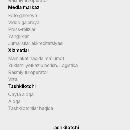
Rasmiy turoperator
Media markazi
Foto galereya
Video galereya
Press-relizlar
Yangiliklar
Jurnalistlar akkreditatsiyasi
Xizmatlar
Mamlakat haqida ma`lumot
Yuklarni yetkazib berish. Logistika
Rasmiy turoperator
Viza
Tashkilotchi
Qayta aloqa
Aloqa
Tashkilotchilar haqida
Tashkilotchi