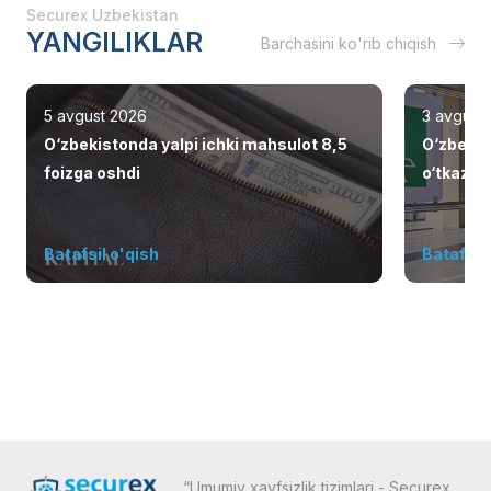
Securex Uzbekistan
YANGILIKLAR
Barchasini ko'rib chiqish
5 avgust 2026
3 avgust
O‘zbekistonda yalpi ichki mahsulot 8,5
O‘zbekis
foizga oshdi
o‘tkazish
elliklarn
Batafsil o'qish
Batafsil 
“Umumiy xavfsizlik tizimlari - Securex