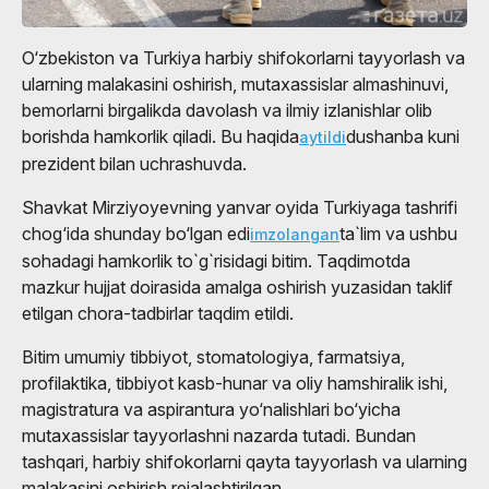
O‘zbekiston va Turkiya harbiy shifokorlarni tayyorlash va
ularning malakasini oshirish, mutaxassislar almashinuvi,
bemorlarni birgalikda davolash va ilmiy izlanishlar olib
borishda hamkorlik qiladi. Bu haqida
dushanba kuni
aytildi
prezident bilan uchrashuvda.
Shavkat Mirziyoyevning yanvar oyida Turkiyaga tashrifi
chog‘ida shunday bo‘lgan edi
ta`lim va ushbu
imzolangan
sohadagi hamkorlik to`g`risidagi bitim. Taqdimotda
mazkur hujjat doirasida amalga oshirish yuzasidan taklif
etilgan chora-tadbirlar taqdim etildi.
Bitim umumiy tibbiyot, stomatologiya, farmatsiya,
profilaktika, tibbiyot kasb-hunar va oliy hamshiralik ishi,
magistratura va aspirantura yo‘nalishlari bo‘yicha
mutaxassislar tayyorlashni nazarda tutadi. Bundan
tashqari, harbiy shifokorlarni qayta tayyorlash va ularning
malakasini oshirish rejalashtirilgan.