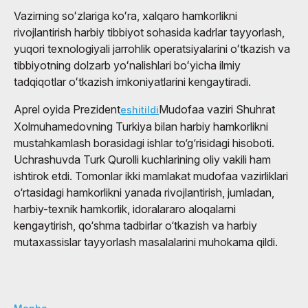
Vazirning soʻzlariga koʻra, xalqaro hamkorlikni
rivojlantirish harbiy tibbiyot sohasida kadrlar tayyorlash,
yuqori texnologiyali jarrohlik operatsiyalarini oʻtkazish va
tibbiyotning dolzarb yoʻnalishlari boʻyicha ilmiy
tadqiqotlar oʻtkazish imkoniyatlarini kengaytiradi.
Aprel oyida Prezident
Mudofaa vaziri Shuhrat
eshitildi
Xolmuhamedovning Turkiya bilan harbiy hamkorlikni
mustahkamlash borasidagi ishlar to‘g‘risidagi hisoboti.
Uchrashuvda Turk Qurolli kuchlarining oliy vakili ham
ishtirok etdi. Tomonlar ikki mamlakat mudofaa vazirliklari
o‘rtasidagi hamkorlikni yanada rivojlantirish, jumladan,
harbiy-texnik hamkorlik, idoralararo aloqalarni
kengaytirish, qo‘shma tadbirlar o‘tkazish va harbiy
mutaxassislar tayyorlash masalalarini muhokama qildi.