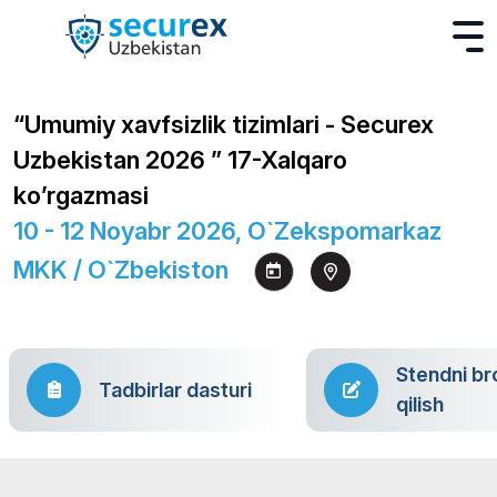
“Umumiy xavfsizlik tizimlari - Securex
Uzbekistan 2026 ” 17-Xalqaro
ko’rgazmasi
10 - 12 Noyabr 2026, O`zekspomarkaz
MKK / O`zbekiston
Stendni br
Tadbirlar dasturi
qilish