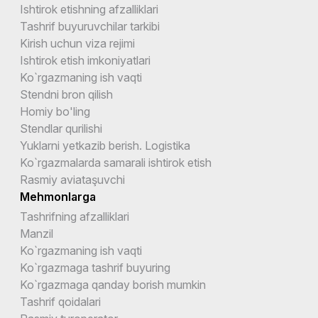
Ishtirok etishning afzalliklari
Tashrif buyuruvchilar tarkibi
Kirish uchun viza rejimi
Ishtirok etish imkoniyatlari
Ko`rgazmaning ish vaqti
Stendni bron qilish
Homiy bo'ling
Stendlar qurilishi
Yuklarni yetkazib berish. Logistika
Ko`rgazmalarda samarali ishtirok etish
Rasmiy aviataşuvchi
Mehmonlarga
Tashrifning afzalliklari
Manzil
Ko`rgazmaning ish vaqti
Ko`rgazmaga tashrif buyuring
Ko`rgazmaga qanday borish mumkin
Tashrif qoidalari