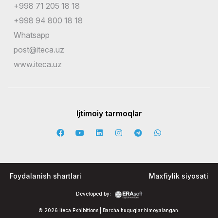
+998 71 205 18 18
+998 94 800 18 18
Whatsapp
post@iteca.uz
www.iteca.uz
Ijtimoiy tarmoqlar
Foydalanish shartlari
Maxfiylik siyosati
Developed by:
© 2026 Iteca Exhibitions | Barcha huquqlar himoyalangan.