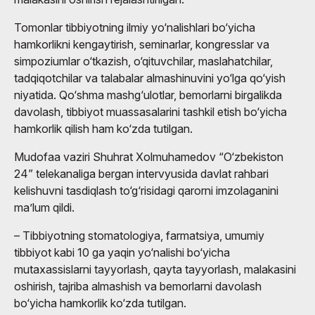
Tomonlar tibbiyotning ilmiy yo‘nalishlari bo‘yicha
hamkorlikni kengaytirish, seminarlar, kongresslar va
simpoziumlar o‘tkazish, o‘qituvchilar, maslahatchilar,
tadqiqotchilar va talabalar almashinuvini yo‘lga qo‘yish
niyatida. Qo‘shma mashg‘ulotlar, bemorlarni birgalikda
davolash, tibbiyot muassasalarini tashkil etish bo‘yicha
hamkorlik qilish ham ko‘zda tutilgan.
Mudofaa vaziri Shuhrat Xolmuhamedov “O‘zbekiston
24” telekanaliga bergan intervyusida davlat rahbari
kelishuvni tasdiqlash to‘g‘risidagi qarorni imzolaganini
ma’lum qildi.
– Tibbiyotning stomatologiya, farmatsiya, umumiy
tibbiyot kabi 10 ga yaqin yo‘nalishi bo‘yicha
mutaxassislarni tayyorlash, qayta tayyorlash, malakasini
oshirish, tajriba almashish va bemorlarni davolash
bo‘yicha hamkorlik ko‘zda tutilgan.