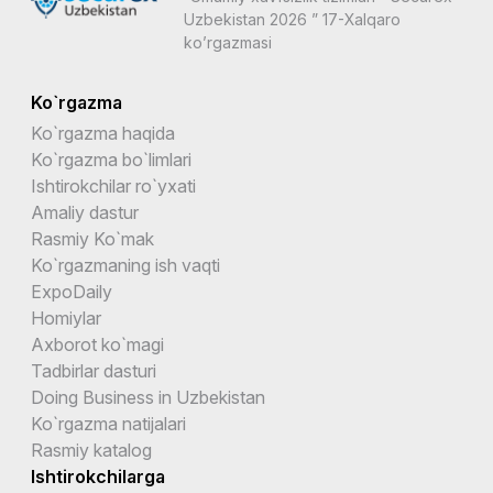
Uzbekistan 2026 ” 17-Xalqaro
ko’rgazmasi
Ko`rgazma
Ko`rgazma haqida
Ko`rgazma bo`limlari
Ishtirokchilar ro`yxati
Amaliy dastur
Rasmiy Ko`mak
Ko`rgazmaning ish vaqti
ExpoDaily
Homiylar
Axborot ko`magi
Tadbirlar dasturi
Doing Business in Uzbekistan
Ko`rgazma natijalari
Rasmiy katalog
Ishtirokchilarga