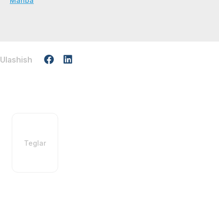
Manba
Ulashish
Teglar