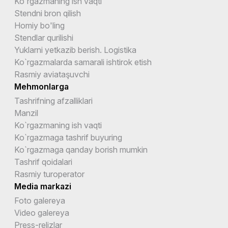
Ko`rgazmaning ish vaqti
Stendni bron qilish
Homiy bo'ling
Stendlar qurilishi
Yuklarni yetkazib berish. Logistika
Ko`rgazmalarda samarali ishtirok etish
Rasmiy aviataşuvchi
Mehmonlarga
Tashrifning afzalliklari
Manzil
Ko`rgazmaning ish vaqti
Ko`rgazmaga tashrif buyuring
Ko`rgazmaga qanday borish mumkin
Tashrif qoidalari
Rasmiy turoperator
Media markazi
Foto galereya
Video galereya
Press-relizlar