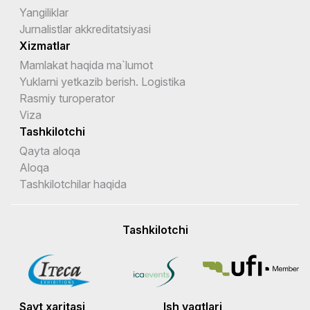
Yangiliklar
Jurnalistlar akkreditatsiyasi
Xizmatlar
Mamlakat haqida ma`lumot
Yuklarni yetkazib berish. Logistika
Rasmiy turoperator
Viza
Tashkilotchi
Qayta aloqa
Aloqa
Tashkilotchilar haqida
Tashkilotchi
Sayt xaritasi
Ish vaqtlari