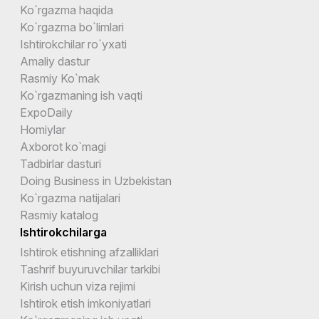
Ko`rgazma haqida
Ko`rgazma bo`limlari
Ishtirokchilar ro`yxati
Amaliy dastur
Rasmiy Ko`mak
Ko`rgazmaning ish vaqti
ExpoDaily
Homiylar
Axborot ko`magi
Tadbirlar dasturi
Doing Business in Uzbekistan
Ko`rgazma natijalari
Rasmiy katalog
Ishtirokchilarga
Ishtirok etishning afzalliklari
Tashrif buyuruvchilar tarkibi
Kirish uchun viza rejimi
Ishtirok etish imkoniyatlari