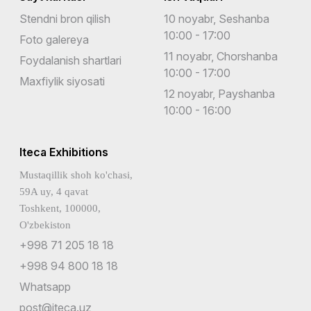
Stendni bron qilish
10 noyabr, Seshanba
10:00 - 17:00
Foto galereya
11 noyabr, Chorshanba
Foydalanish shartlari
10:00 - 17:00
Maxfiylik siyosati
12 noyabr, Payshanba
10:00 - 16:00
Iteca Exhibitions
Mustaqillik shoh ko'chasi,
59A uy, 4 qavat
Toshkent, 100000,
O'zbekiston
+998 71 205 18 18
+998 94 800 18 18
Whatsapp
post@iteca.uz