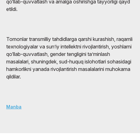
qo‘llab-quvvatlash va amalga oshirishga tayyorligi qayd
etildi.
Tomonlar transmilliy tahdidlarga qarshi kurashish, raqamli
texnologiyalar va sun’iy intellektni rivojlantirish, yoshlarni
qo‘llab-quvvatlash, gender tengligini ta’minlash
masalalari, shuningdek, sud-huquq islohotlari sohasidagi
hamkorlikni yanada rivojlantirish masalalarini muhokama
qildilar.
Manba