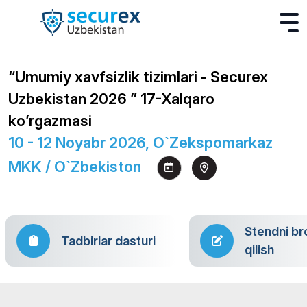
“Umumiy xavfsizlik tizimlari - Securex
Uzbekistan 2026 ” 17-Xalqaro
ko’rgazmasi
10 - 12 Noyabr 2026, O`zekspomarkaz
MKK / O`zbekiston
Stendni br
Tadbirlar dasturi
qilish