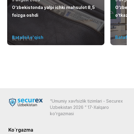
O‘zbekistonda yalpi ichki mahsulot 8,5
O‘zbekis
foizga oshdi
o‘tkazish
elliklarn
Batafsil o'qish
Batafsil 
“Umumiy xavfsizlik tizimlari - Securex
Uzbekistan 2026 ” 17-Xalqaro
ko’rgazmasi
Ko`rgazma