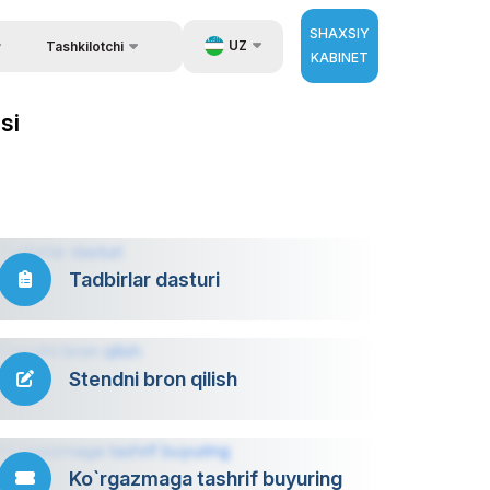
SHAXSIY
UZ
Tashkilotchi
KABINET
Qayta aloqa
ida ma`lumot
EN
si
Aloqa
zib berish.
RU
Tashkilotchilar haqida
ZH
erator
Tadbirlar dasturi
Stendni bron qilish
Ko`rgazmaga tashrif buyuring