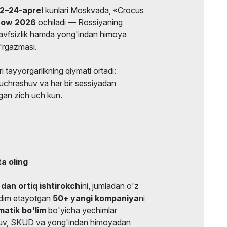
22–24-aprel
kunlari Moskvada, «Crocus
cow 2026
ochiladi — Rossiyaning
xavfsizlik hamda yong'indan himoya
o'rgazmasi.
i tayyorgarlikning qiymati ortadi:
uchrashuv va har bir sessiyadan
gan zich uch kun.
ta oling
dan ortiq ishtirokchi
ni, jumladan o'z
aqdim etayotgan
50+ yangi kompaniya
ni
matik bo'lim
bo'yicha yechimlar
tuv, SKUD va yong'indan himoyadan