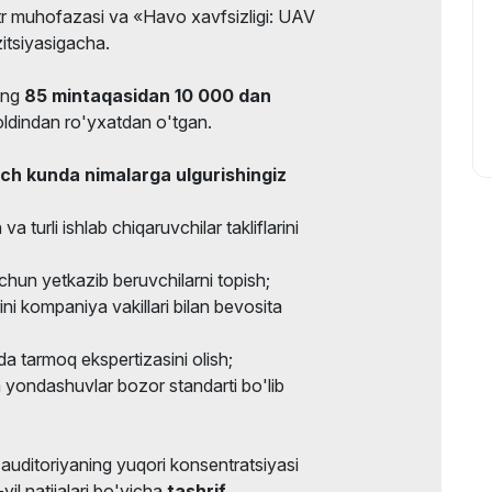
etr muhofazasi va «Havo xavfsizligi: UAV
itsiyasigacha.
ing
85 mintaqasidan 10 000 dan
ldindan ro'yxatdan o'tgan.
h kunda nimalarga ulgurishingiz
a turli ishlab chiqaruvchilar takliflarini
uchun yetkazib beruvchilarni topish;
ni kompaniya vakillari bilan bevosita
ida tarmoq ekspertizasini olish;
 yondashuvlar bozor standarti bo'lib
uditoriyaning yuqori konsentratsiyasi
il natijalari bo'yicha
tashrif