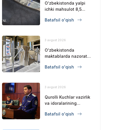
O‘zbekistonda yalpi
ichki mahsulot 8,5
foizga oshdi
Batafsil o'qish
3 avgust 2026
O‘zbekistonda
maktablarda nazorat-
o‘tkazish punktlari joriy
Batafsil o'qish
qilinadi va chet
elliklarning kirishi
cheklanadi
3 avgust 2026
Qurolli Kuchlar vazirlik
va idoralarining
muvofiqlashtiruvchi
Batafsil o'qish
kengashining yig‘ilishi
bo‘lib o‘tdi