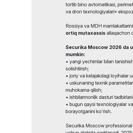
tortib bino avtomatikasi, perim
va dron texnologiyalari» ekspoz
Rossiya va MDH mamlakatlarin
ortiq mutaxassis
allaqachon o
Securika Moscow 2026 da uc
mumkin:
• yangi yechimlar bilan tanishish v
solishtirish;
• joriy va kelajakdagi loyihalar 
• uskunaning texnik parametrlari
muhokama qilish;
• ishbilarmonlik dasturi tadbirlar
• bugun qaysi texnologiyalar va
borayotganini ko'rish.
Securika Moscow professional a
uchun alohida qadrlanadi. 2025-y