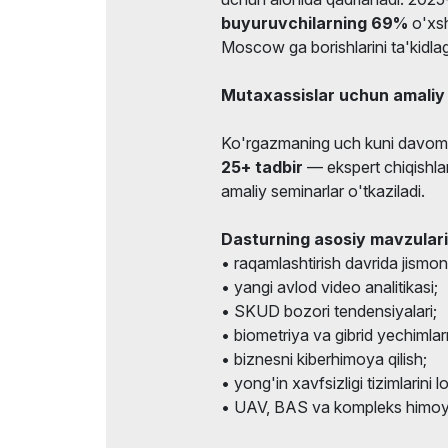
buyuruvchilarning 69%
o'xsh
Moscow ga borishlarini ta'kidla
Mutaxassislar uchun amaliy b
Ko'rgazmaning uch kuni davo
25+ tadbir
— ekspert chiqishlar
amaliy seminarlar o'tkaziladi.
Dasturning asosiy mavzulari
• raqamlashtirish davrida jismoni
• yangi avlod video analitikasi;
• SKUD bozori tendensiyalari;
• biometriya va gibrid yechimlarni
• biznesni kiberhimoya qilish;
• yong'in xavfsizligi tizimlarini 
• UAV, BAS va kompleks himoya 