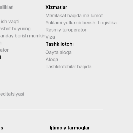
lliklari
Xizmatlar
Mamlakat haqida ma`lumot
ish vaqti
Yuklarni yetkazib berish. Logistika
shrif buyuring
Rasmiy turoperator
anday borish mumkin
Viza
i
Tashkilotchi
ator
Qayta aloqa
i
Aloqa
Tashkilotchilar haqida
reditatsiyasi
ns
Ijtimoiy tarmoqlar