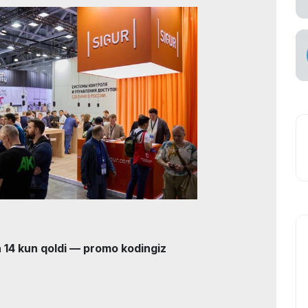
tish
viataşuvchi
14 kun qoldi — promo kodingiz