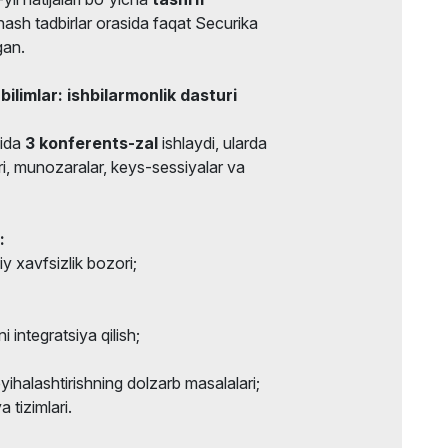
ash tadbirlar orasida faqat Securika
gan.
ilimlar: ishbilarmonlik dasturi
mida
3 konferents-zal
ishlaydi, ularda
i, munozaralar, keys-sessiyalar va
:
y xavfsizlik bozori;
 integratsiya qilish;
loyihalashtirishning dolzarb masalalari;
tizimlari.