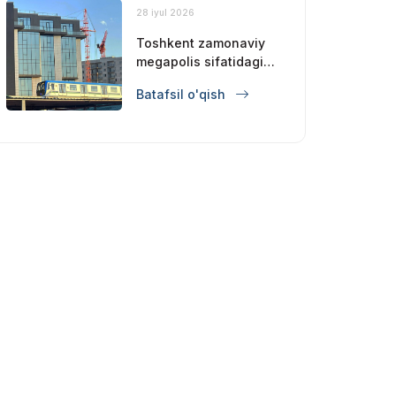
28 iyul 2026
Toshkent zamonaviy
megapolis sifatidagi
mavqeini
Batafsil o'qish
mustahkamlamoqda