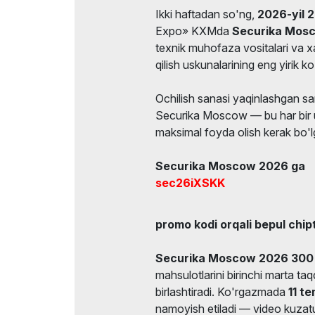
Ikki haftadan so'ng,
2026-yil 
Expo» KXMda
Securika Mos
texnik muhofaza vositalari va 
qilish uskunalarining eng yirik k
Ochilish sanasi yaqinlashgan sar
Securika Moscow — bu har bir 
maksimal foyda olish kerak bo'l
Securika Moscow 2026 ga
sec26iXSKK
promo kodi orqali bepul chip
Securika Moscow 2026
300 
mahsulotlarini birinchi marta t
birlashtiradi. Ko'rgazmada
11 te
namoyish etiladi — video kuza