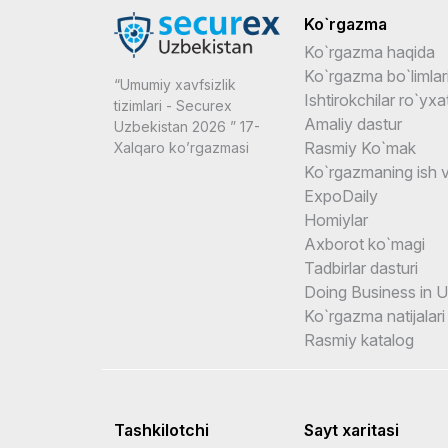
Ko`rgazma
Ko`rgazma haqida
Ko`rgazma bo`limlar
“Umumiy xavfsizlik
Ishtirokchilar ro`yxat
tizimlari - Securex
Amaliy dastur
Uzbekistan 2026 ” 17-
Rasmiy Ko`mak
Xalqaro ko’rgazmasi
Ko`rgazmaning ish v
ExpoDaily
Homiylar
Axborot ko`magi
Tadbirlar dasturi
Doing Business in 
Ko`rgazma natijalari
Rasmiy katalog
Tashkilotchi
Sayt xaritasi