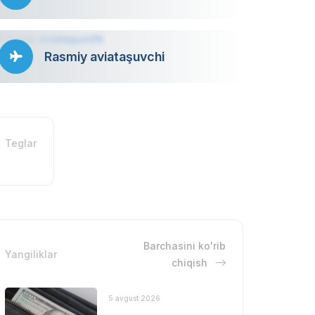
Rasmiy aviataşuvchi
Teglar
Barchasini ko'rib
Yangiliklar
chiqish
5 avgust 2026