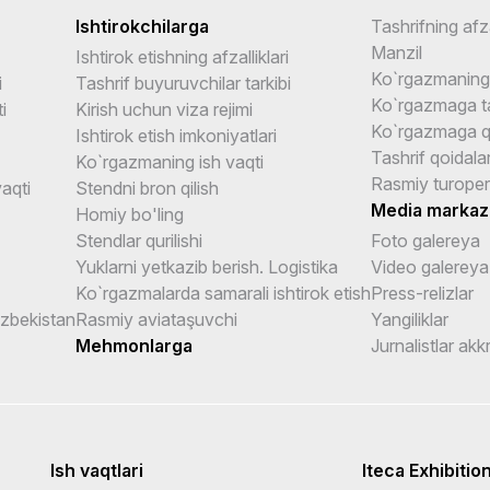
Ishtirokchilarga
Tashrifning afza
Manzil
Ishtirok etishning afzalliklari
Ko`rgazmaning 
i
Tashrif buyuruvchilar tarkibi
Ko`rgazmaga ta
i
Kirish uchun viza rejimi
Ko`rgazmaga q
Ishtirok etish imkoniyatlari
Tashrif qoidalar
Ko`rgazmaning ish vaqti
Rasmiy turoper
aqti
Stendni bron qilish
Media markaz
Homiy bo'ling
Stendlar qurilishi
Foto galereya
Yuklarni yetkazib berish. Logistika
Video galereya
Ko`rgazmalarda samarali ishtirok etish
Press-relizlar
Uzbekistan
Rasmiy aviataşuvchi
Yangiliklar
Mehmonlarga
Jurnalistlar akk
Ish vaqtlari
Iteca Exhibitio