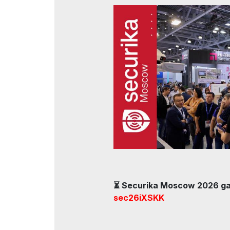
ishtirok e
Doing Business in
Uzbekistan
Rasmiy a
Ko`rgazma natijalari
Rasmiy katalog
⏳ Securika Moscow 2026 ga 
sec26iXSKK