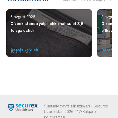
5 avgust 2026
3 avgust
O‘zbekistonda yalpi ichki mahsulot 8,5
O‘zbekis
foizga oshdi
o‘tkazish
elliklarn
Batafsil o'qish
Batafsil 
“Umumiy xavfsizlik tizimlari - Securex
Uzbekistan 2026 ” 17-Xalqaro
ko’rgazmasi