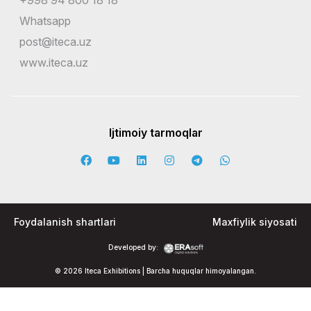
+998 94 800 18 18
Whatsapp
post@iteca.uz
www.iteca.uz
Ijtimoiy tarmoqlar
Foydalanish shartlari
Maxfiylik siyosati
Developed by:
© 2026 Iteca Exhibitions | Barcha huquqlar himoyalangan.