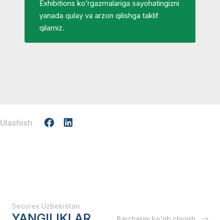
Exhibitions ko’rgazmalariga sayohatingizni
yanada qulay va arzon qilishga taklif
qilamiz.
Ulashish
Securex Uzbekistan
YANGILIKLAR
Barchasini ko'rib chiqish