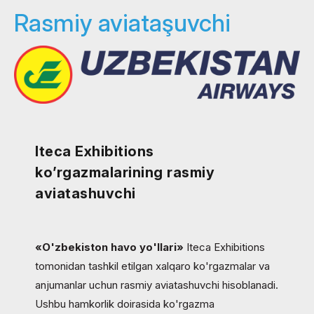
Rasmiy aviataşuvchi
Iteca Exhibitions
ko’rgazmalarining rasmiy
aviatashuvchi
«O'zbekiston havo yo'llari»
Iteca Exhibitions
tomonidan tashkil etilgan xalqaro ko'rgazmalar va
anjumanlar uchun rasmiy aviatashuvchi hisoblanadi.
Ushbu hamkorlik doirasida ko'rgazma