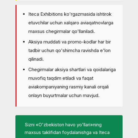
Iteca Exhibitions ko'rgazmasida ishtirok
etuvchilar uchun xalqaro aviaqatnovlarga
maxsus chegirmalar qo'llaniladi.
Aksiya muddati va promo-kodlar har bir
tadbir uchun qo'shimcha ravishda e'lon
qilinadi.
Chegirmalar aksiya shartlari va qoidalariga
muvofiq taqdim etiladi va faqat
aviakompaniyaning rasmiy kanali orqali
onlayn buyurtmalar uchun mavjud.
Sizni «O'zbekiston havo yo'llari»ning
maxsus taklifidan foydalanishga va Iteca