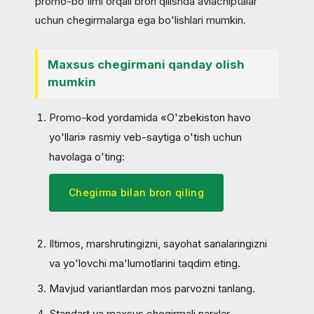
promo-bo'limi orqali bron qilishda aviachiptalar
uchun chegirmalarga ega bo'lishlari mumkin.
Maxsus chegirmani qanday olish
mumkin
Promo-kod yordamida «O'zbekiston havo
yo'llari» rasmiy veb-saytiga o'tish uchun
havolaga o'ting:
Chegirma bilan bron qiling
Iltimos, marshrutingizni, sayohat sanalaringizni
va yo'lovchi ma'lumotlarini taqdim eting.
Mavjud variantlardan mos parvozni tanlang.
Standart va maxsus chegirmali narxlar