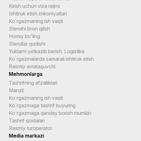
Kirish uchun viza rejimi
Ishtirok etish imkoniyatlari
Ko`rgazmaning ish vaqti
Stendni bron qilish
Homiy bo'ling
Stendlar qurilishi
Yuklarni yetkazib berish. Logistika
Ko`rgazmalarda samarali ishtirok etish
Rasmiy aviataşuvchi
Mehmonlarga
Tashrifning afzalliklari
Manzil
Ko`rgazmaning ish vaqti
Ko`rgazmaga tashrif buyuring
Ko`rgazmaga qanday borish mumkin
Tashrif qoidalari
Rasmiy turoperator
Media markazi