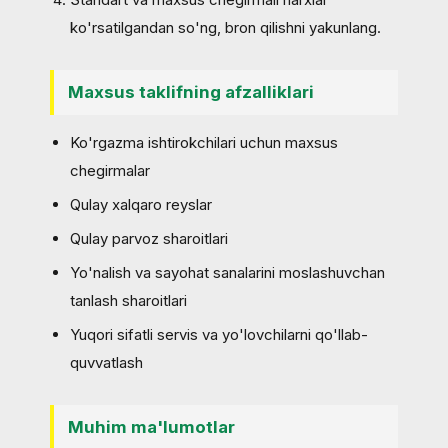
ko'rsatilgandan so'ng, bron qilishni yakunlang.
Maxsus taklifning afzalliklari
Ko'rgazma ishtirokchilari uchun maxsus
chegirmalar
Qulay xalqaro reyslar
Qulay parvoz sharoitlari
Yo'nalish va sayohat sanalarini moslashuvchan
tanlash sharoitlari
Yuqori sifatli servis va yo'lovchilarni qo'llab-
quvvatlash
Muhim ma'lumotlar