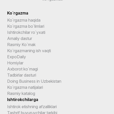
Ko`rgazma
Ko`rgazma haqida
Ko`rgazma bo`limlari
Ishtirokchilar ro`yxati
Amaliy dastur
Rasmiy Ko`mak
Ko`rgazmaning ish vaqti
ExpoDaily
Homiylar
Axborot ko`magi
Tadbirlar dasturi
Doing Business in Uzbekistan
Ko`rgazma natijalari
Rasmiy katalog
Ishtirokchilarga
Ishtirok etishning afzalliklari
Tashrif buyuruvchilar tarkibi