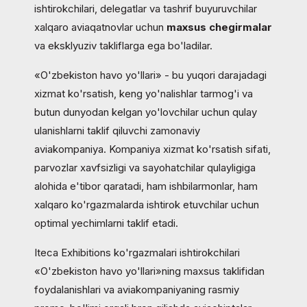
ishtirokchilari, delegatlar va tashrif buyuruvchilar
xalqaro aviaqatnovlar uchun
maxsus chegirmalar
va eksklyuziv takliflarga ega bo'ladilar.
«O'zbekiston havo yo'llari» - bu yuqori darajadagi
xizmat ko'rsatish, keng yo'nalishlar tarmog'i va
butun dunyodan kelgan yo'lovchilar uchun qulay
ulanishlarni taklif qiluvchi zamonaviy
aviakompaniya. Kompaniya xizmat ko'rsatish sifati,
parvozlar xavfsizligi va sayohatchilar qulayligiga
alohida e'tibor qaratadi, ham ishbilarmonlar, ham
xalqaro ko'rgazmalarda ishtirok etuvchilar uchun
optimal yechimlarni taklif etadi.
Iteca Exhibitions ko'rgazmalari ishtirokchilari
«O'zbekiston havo yo'llari»ning maxsus taklifidan
foydalanishlari va aviakompaniyaning rasmiy