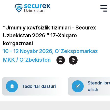
“Umumiy xavfsizlik tizimlari - Securex
Uzbekistan 2026 ” 17-Xalqaro
ko’rgazmasi
10 - 12 Noyabr 2026, O`zekspomarkaz
MKK / O`zbekiston
Stendni br
Tadbirlar dasturi
qilish